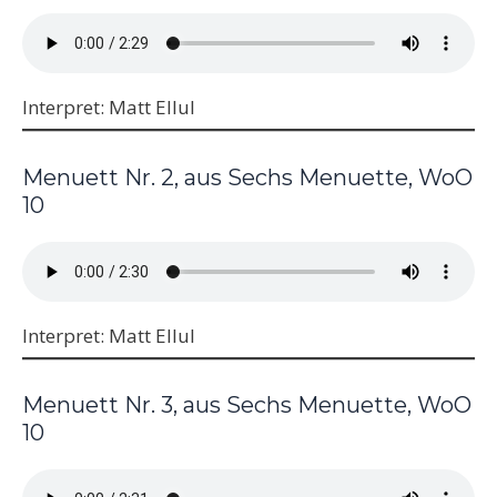
Interpret: Matt Ellul
Menuett Nr. 2, aus Sechs Menuette, WoO
10
Interpret: Matt Ellul
Menuett Nr. 3, aus Sechs Menuette, WoO
10