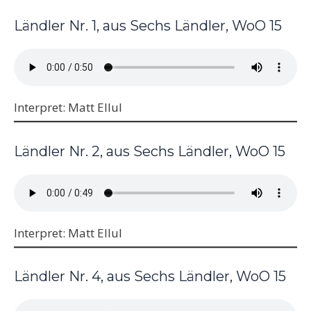
Ländler Nr. 1, aus Sechs Ländler, WoO 15
Interpret: Matt Ellul
Ländler Nr. 2, aus Sechs Ländler, WoO 15
Interpret: Matt Ellul
Ländler Nr. 4, aus Sechs Ländler, WoO 15