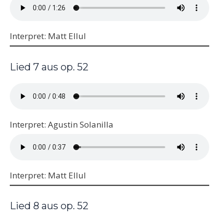
Interpret: Matt Ellul
Lied 7 aus op. 52
Interpret: Agustin Solanilla
Interpret: Matt Ellul
Lied 8 aus op. 52