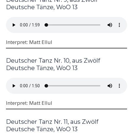
Deutsche Tänze, WoO 13
Interpret: Matt Ellul
Deutscher Tanz Nr. 10, aus Zwölf
Deutsche Tänze, WoO 13
Interpret: Matt Ellul
Deutscher Tanz Nr. 11, aus Zwölf
Deutsche Tänze, WoO 13