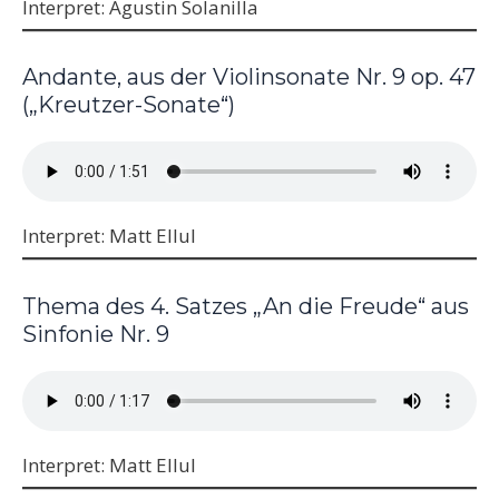
Interpret: Agustin Solanilla
Andante, aus der Violinsonate Nr. 9 op. 47
(„Kreutzer-Sonate“)
Interpret: Matt Ellul
Thema des 4. Satzes „An die Freude“ aus
Sinfonie Nr. 9
Interpret: Matt Ellul