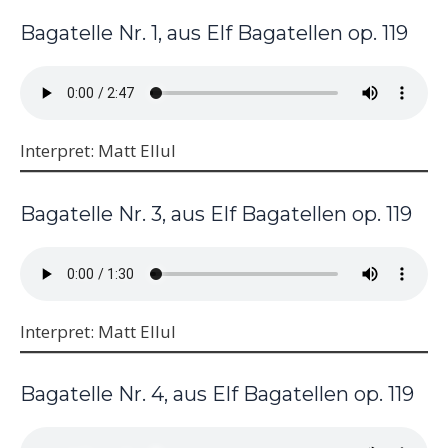
Bagatelle Nr. 1, aus Elf Bagatellen op. 119
Interpret: Matt Ellul
Bagatelle Nr. 3, aus Elf Bagatellen op. 119
Interpret: Matt Ellul
Bagatelle Nr. 4, aus Elf Bagatellen op. 119