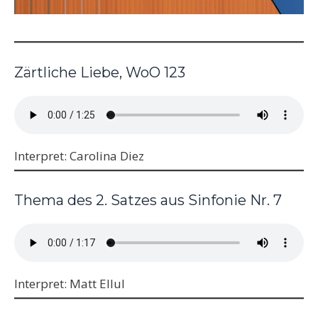
Zärtliche Liebe, WoO 123
Interpret: Carolina Diez
Thema des 2. Satzes aus Sinfonie Nr. 7
Interpret: Matt Ellul