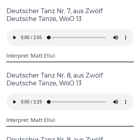
Deutscher Tanz Nr. 7, aus Zwölf
Deutsche Tänze, WoO 13
Interpret: Matt Ellul
Deutscher Tanz Nr. 8, aus Zwölf
Deutsche Tänze, WoO 13
Interpret: Matt Ellul
Deutscher Tanz Nr. 9, aus Zwölf