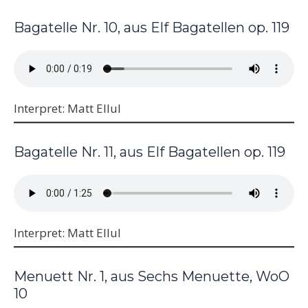
Bagatelle Nr. 10, aus Elf Bagatellen op. 119
Interpret: Matt Ellul
Bagatelle Nr. 11, aus Elf Bagatellen op. 119
Interpret: Matt Ellul
Menuett Nr. 1, aus Sechs Menuette, WoO
10